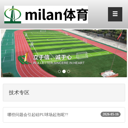
技术专区
2026-05-16
哪些问题会引起硅PU球场起泡呢??