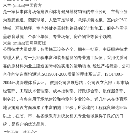
米兰·(milan)中国官方
是一家从事体育场馆建设和体育健身器材销售的专业公司，主营业务
为塑胶跑道、塑胶球场、人造草足球场、悬浮拼装地板、室内外PVC
地板、环氧地坪、室内外健身器材和路径的设计和施工，服务范围涵
盖教育系统、企事业单位、专业场馆、房产物业等多个领域。
米兰·(milan)官网网页版
公司技术力量雄厚，各类施工设备齐全。拥有一批高、中级职称技术
管理人员，有一批经验丰富和装备精良的专业施工队伍，采用优质可
靠的原材料为业主建造国际标准实用的运动场地, 经过严格筛选，公司
合作的制造商均通过ISO19001-2000质量管理体系认证、ISO14001-
2004环境管理体系认证。 依据公司发展思路，公司设立六部：即市场
经营部、工程技术管理部、成本控制部、行政综合部、质保服务部、
财务部，有多台用于场地建设和检测的专业设备。近几年来在体育场
地设施建设方面积累了丰富的施工经验，所承建的工程优良率达98%
以上，在省、市、县各级教育系统及相关专业领域赢得了良好的口
碑，是客户的优选品牌。
“立于信，诚于心”